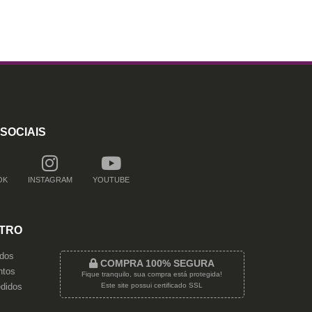
SOCIAIS
OK
INSTAGRAM
YOUTUBE
TRO
dos
COMPRA 100% SEGURA
tos
Fique tranquilo, sua compra está protegida!
Este site possui certificado SSL
didos