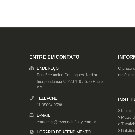
ENTRE EM CONTATO
INFOR
O prazo d
ENDEREÇO
ausência
Rua Secundino Domingues
Jardim
Independência
03223-110
/
São Paulo
-
SP
TELEFONE
INSTI
11 95694-9588
Início
E-MAIL
Prazo d
comercial@revendainfinity.com.br
Tutoriai
Balcões 
HORÁRIO DE ATENDIMENTO