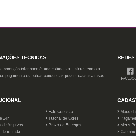
MAÇÕES TÉCNICAS
REDES 
e produção informado é uma estimativa. Fatores como a
 de pagamento ou outras pendências podem causar atrasos.
FACEBO
TUCIONAL
CADAS
Fale Conosco
Meus da
e 24h
Tutorial de Cores
Pagamen
s de Arquivos
Prazos e Entregas
Meus Pe
de retirada
Carrinho