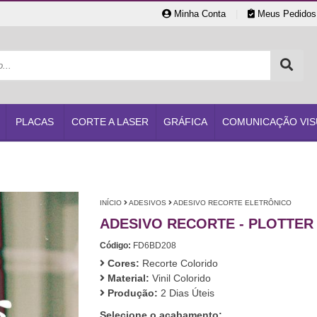
Minha Conta
|
Meus Pedidos
PLACAS
CORTE A LASER
GRÁFICA
COMUNICAÇÃO VIS
INÍCIO
ADESIVOS
ADESIVO RECORTE ELETRÔNICO
ADESIVO RECORTE - PLOTTER
Código:
FD6BD208
Cores:
Recorte Colorido
Material:
Vinil Colorido
Produção:
2 Dias Úteis
Selecione o acabamento: