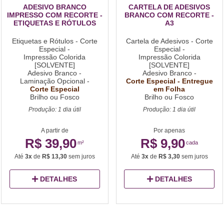
ADESIVO BRANCO
CARTELA DE ADESIVOS
IMPRESSO COM RECORTE -
BRANCO COM RECORTE -
ETIQUETAS E RÓTULOS
A3
Etiquetas e Rótulos - Corte
Cartela de Adesivos - Corte
Especial -
Especial -
Impressão Colorida
Impressão Colorida
[SOLVENTE]
[SOLVENTE]
Adesivo Branco -
Adesivo Branco -
Laminação Opcional -
Corte Especial - Entregue
Corte Especial
em Folha
Brilho ou Fosco
Brilho ou Fosco
Produção: 1 dia útil
Produção: 1 dia útil
A partir de
Por apenas
R$ 39,90
R$ 9,90
m²
cada
Até
3x
de
R$ 13,30
sem juros
Até
3x
de
R$ 3,30
sem juros
DETALHES
DETALHES