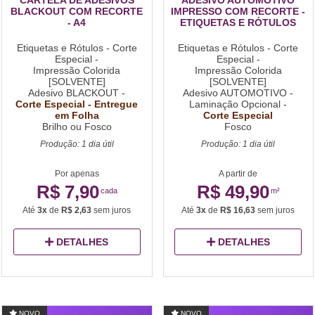
BLACKOUT COM RECORTE
IMPRESSO COM RECORTE -
- A4
ETIQUETAS E RÓTULOS
Etiquetas e Rótulos - Corte
Etiquetas e Rótulos - Corte
Especial -
Especial -
Impressão Colorida
Impressão Colorida
[SOLVENTE]
[SOLVENTE]
Adesivo BLACKOUT -
Adesivo AUTOMOTIVO -
Corte Especial - Entregue
Laminação Opcional -
em Folha
Corte Especial
Brilho ou Fosco
Fosco
Produção: 1 dia útil
Produção: 1 dia útil
Por apenas
A partir de
R$ 7,90
R$ 49,90
cada
m²
Até
3x
de
R$ 2,63
sem juros
Até
3x
de
R$ 16,63
sem juros
DETALHES
DETALHES
NOVO
NOVO