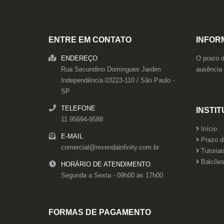
ENTRE EM CONTATO
INFOR
O prazo d
ENDEREÇO
ausência
Rua Secundino Domingues
Jardim
Independência
03223-110
/
São Paulo
-
SP
TELEFONE
INSTI
11 95694-9588
Início
E-MAIL
Prazo d
comercial@revendainfinity.com.br
Tutoriai
Balcões 
HORÁRIO DE ATENDIMENTO
Segunda a Sexta - 09h00 às 17h00
FORMAS DE PAGAMENTO