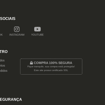
SOCIAIS
OK
INSTAGRAM
YOUTUBE
TRO
dos
COMPRA 100% SEGURA
tos
Fique tranquilo, sua compra está protegida!
Este site possui certificado SSL
didos
EGURANÇA